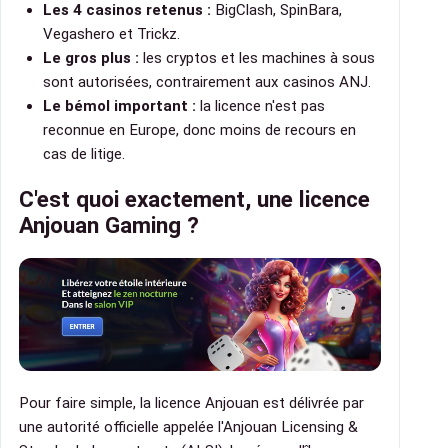
Les 4 casinos retenus :
BigClash, SpinBara,
Vegashero et Trickz.
Le gros plus :
les cryptos et les machines à sous
sont autorisées, contrairement aux casinos ANJ.
Le bémol important :
la licence n'est pas
reconnue en Europe, donc moins de recours en
cas de litige.
C'est quoi exactement, une licence
Anjouan Gaming ?
Pour faire simple, la licence Anjouan est délivrée par
une autorité officielle appelée l'Anjouan Licensing &