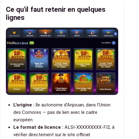
Ce qu'il faut retenir en quelques
lignes
L'origine :
île autonome d'Anjouan, dans l'Union
des Comores — pas de lien avec le cadre
européen.
Le format de licence :
ALSI-XXXXXXXXX-FI2, à
vérifier directement sur le site officiel.