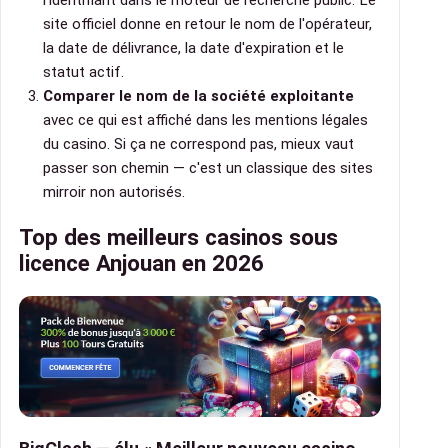
l'identifiant dans le moteur de recherche public. Le
site officiel donne en retour le nom de l'opérateur,
la date de délivrance, la date d'expiration et le
statut actif.
Comparer le nom de la société exploitante
avec ce qui est affiché dans les mentions légales
du casino. Si ça ne correspond pas, mieux vaut
passer son chemin — c'est un classique des sites
mirroir non autorisés.
Top des meilleurs casinos sous
licence Anjouan en 2026