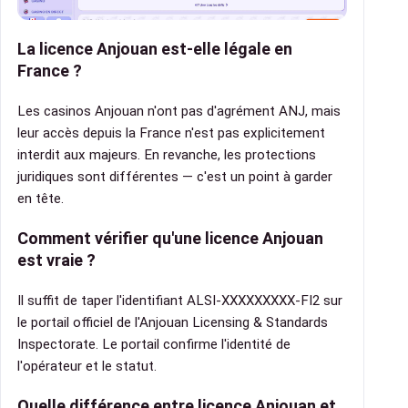
La licence Anjouan est-elle légale en
France ?
Les casinos Anjouan n'ont pas d'agrément ANJ, mais
leur accès depuis la France n'est pas explicitement
interdit aux majeurs. En revanche, les protections
juridiques sont différentes — c'est un point à garder
en tête.
Comment vérifier qu'une licence Anjouan
est vraie ?
Il suffit de taper l'identifiant ALSI-XXXXXXXXX-FI2 sur
le portail officiel de l'Anjouan Licensing & Standards
Inspectorate. Le portail confirme l'identité de
l'opérateur et le statut.
Quelle différence entre licence Anjouan et