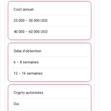
Coût annuel
25 000 – 30 000 USD
40 000 – 60 000 USD
Délai d'obtention
6 – 8 semaines
12 – 16 semaines
Crypto autorisées
Oui