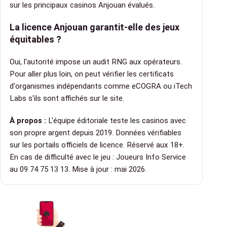
sur les principaux casinos Anjouan évalués.
La licence Anjouan garantit-elle des jeux
équitables ?
Oui, l'autorité impose un audit RNG aux opérateurs.
Pour aller plus loin, on peut vérifier les certificats
d'organismes indépendants comme eCOGRA ou iTech
Labs s'ils sont affichés sur le site.
À propos :
L'équipe éditoriale teste les casinos avec
son propre argent depuis 2019. Données vérifiables
sur les portails officiels de licence. Réservé aux 18+.
En cas de difficulté avec le jeu : Joueurs Info Service
au 09 74 75 13 13. Mise à jour : mai 2026.