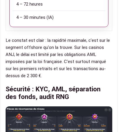
4 – 72 heures
4 – 30 minutes (IA)
Le constat est clair : la rapidité maximale, c'est sur le
segment offshore qu'on la trouve. Sur les casinos
ANJ, le délai est limité par les obligations AML
imposées par la loi française. C'est surtout marqué
sur les premiers retraits et sur les transactions au-
dessus de 2 300 €.
Sécurité : KYC, AML, séparation
des fonds, audit RNG