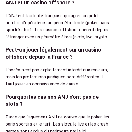
ANJ et un casino offshore ?
L'ANJ est l'autorité française qui agrée un petit
nombre d'opérateurs au périmètre limité (poker, paris
sportifs, turf). Les casinos offshore opèrent depuis
l'étranger avec un périmètre élargi (slots, live, crypto).
Peut-on jouer légalement sur un casino
offshore depuis la France ?
L'accès n'est pas explicitement interdit aux majeurs,
mais les protections juridiques sont différentes. Il
faut jouer en connaissance de cause.
Pourquoi les casinos ANJ n'ont pas de
slots ?
Parce que l'agrément ANJ ne couvre que le poker, les
paris sportifs et le turf. Les slots, le live et les crash
games sont exclus du périmètre par la loi.