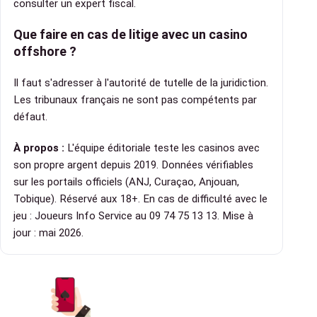
consulter un expert fiscal.
Que faire en cas de litige avec un casino
offshore ?
Il faut s'adresser à l'autorité de tutelle de la juridiction.
Les tribunaux français ne sont pas compétents par
défaut.
À propos :
L'équipe éditoriale teste les casinos avec
son propre argent depuis 2019. Données vérifiables
sur les portails officiels (ANJ, Curaçao, Anjouan,
Tobique). Réservé aux 18+. En cas de difficulté avec le
jeu : Joueurs Info Service au 09 74 75 13 13. Mise à
jour : mai 2026.