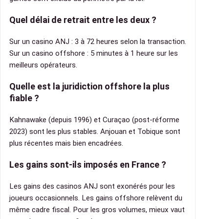
Quel délai de retrait entre les deux ?
Sur un casino ANJ : 3 à 72 heures selon la transaction.
Sur un casino offshore : 5 minutes à 1 heure sur les
meilleurs opérateurs.
Quelle est la juridiction offshore la plus
fiable ?
Kahnawake (depuis 1996) et Curaçao (post-réforme
2023) sont les plus stables. Anjouan et Tobique sont
plus récentes mais bien encadrées.
Les gains sont-ils imposés en France ?
Les gains des casinos ANJ sont exonérés pour les
joueurs occasionnels. Les gains offshore relèvent du
même cadre fiscal. Pour les gros volumes, mieux vaut