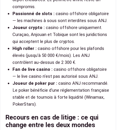
compromis.
Passionné de slots :
casino offshore obligatoire
— les machines à sous sont interdites sous ANJ.
Joueur crypto :
casino offshore uniquement.
Curaçao, Anjouan et Tobique sont les juridictions
qui acceptent le plus de cryptos.
High roller :
casino offshore pour les plafonds
élevés (jusqu'à 50 000 €/mois). Les ANJ
contrôlent au-dessus de 2 300 €.
Fan de live casino :
casino offshore obligatoire
— le live casino n'est pas autorisé sous ANJ.
Joueur de poker pur :
casino ANJ recommandé.
Le poker bénéficie d'une réglementation française
stable et de tournois à forte liquidité (Winamax,
PokerStars).
Recours en cas de litige : ce qui
change entre les deux mondes