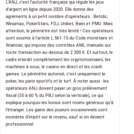
L'ANJ, c'est l'autorité française qui régule les jeux
d'argent en ligne depuis 2020. Elle donne des
agréments à un petit nombre d'opérateurs : Betclic,
Winamax, PokerStars, FDJ, Unibet, Bwin et PMU. Mais
attention, le périmètre est très limité ! Ces opérateurs
sont soumis à l'article L.561-15 du Code monétaire et
financier, qui impose des contrôles AML manuels sur
toute transaction au-dessus de 2 300 €. Et surtout, le
cadre interdit complètement les cryptomonnaies, les
machines à sous, le casino en direct et les crash
games. Le périmètre autorisé, c'est uniquement le
poker, les paris sportifs et le turf. À noter aussi : les
opérateurs ANJ doivent payer un gros prélèvement
fiscal (35 à 60 % du PBJ selon la verticale), ce qui
explique pourquoi les bonus sont moins généreux qu'à
l'étranger. Les gains des joueurs occasionnels sont
exonérés d'impôt sur le revenu, sauf si on devient
professionnel.