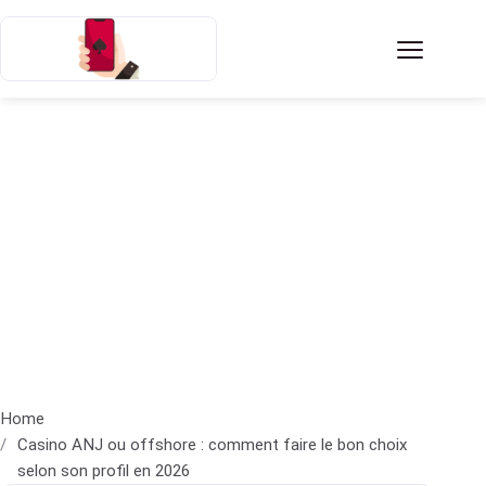
Casino ANJ ou offshore :
comment faire le bon choix selon
son profil en 2026
Quand on commence à s'intéresser aux casinos en ligne en
France, on tombe vite sur deux mondes très différents : les
casinos agréés par l'ANJ (Autorité Nationale des Jeux) et
les casinos offshore. Chacun a ses avantages et ses
limites, et le bon choix dépend vraiment du profil de chaque
joueur. Voici un guide complet pour s'y retrouver et faire un
choix éclairé en 2026.
Home
Casino ANJ ou offshore : comment faire le bon choix
selon son profil en 2026