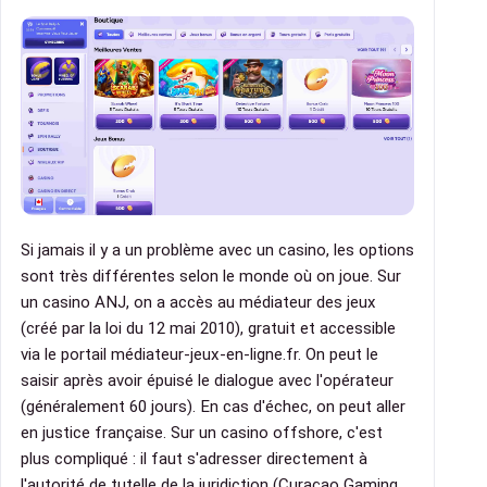
Si jamais il y a un problème avec un casino, les options
sont très différentes selon le monde où on joue. Sur
un casino ANJ, on a accès au médiateur des jeux
(créé par la loi du 12 mai 2010), gratuit et accessible
via le portail médiateur-jeux-en-ligne.fr. On peut le
saisir après avoir épuisé le dialogue avec l'opérateur
(généralement 60 jours). En cas d'échec, on peut aller
en justice française. Sur un casino offshore, c'est
plus compliqué : il faut s'adresser directement à
l'autorité de tutelle de la juridiction (Curaçao Gaming