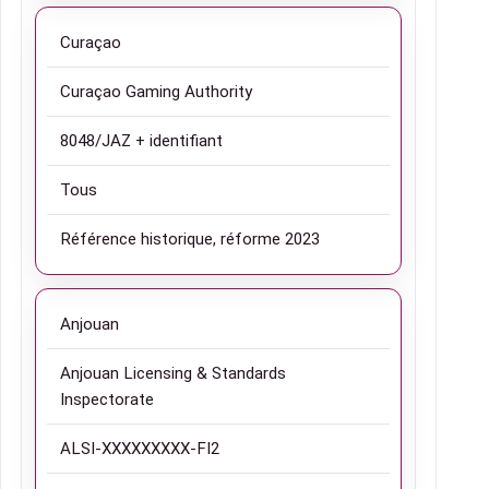
Curaçao
Curaçao Gaming Authority
8048/JAZ + identifiant
Tous
Référence historique, réforme 2023
Anjouan
Anjouan Licensing & Standards
Inspectorate
ALSI-XXXXXXXXX-FI2