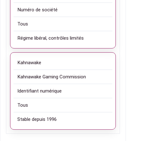
Numéro de société
Tous
Régime libéral, contrôles limités
Kahnawake
Kahnawake Gaming Commission
Identifiant numérique
Tous
Stable depuis 1996